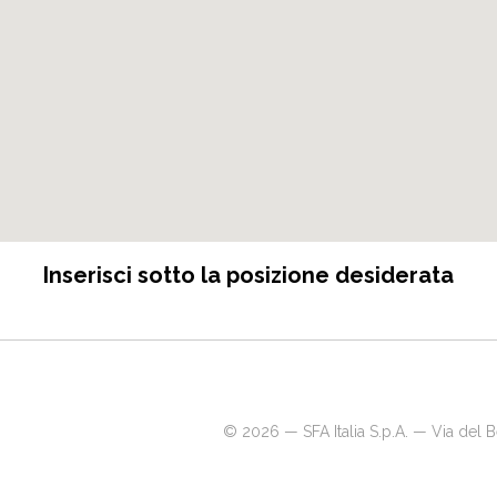
Inserisci sotto la posizione desiderata
© 2026 — SFA Italia S.p.A. — Via del 