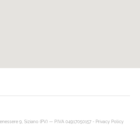
Benessere 9, Siziano (PV) — P.IVA 04917050157 -
Privacy Policy